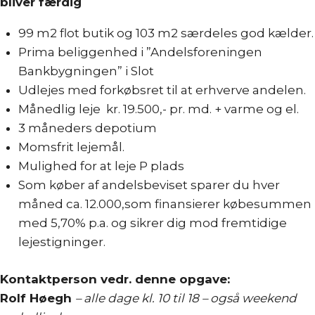
bliver færdig
99 m2 flot butik og 103 m2 særdeles god kælder.
Prima beliggenhed i ”Andelsforeningen
Bankbygningen” i Slot
Udlejes med forkøbsret til at erhverve andelen.
Månedlig leje kr. 19.500,- pr. md. + varme og el.
3 måneders depotium
Momsfrit lejemål.
Mulighed for at leje P plads
Som køber af andelsbeviset sparer du hver
måned ca. 12.000,som finansierer købesummen
med 5,70% p.a. og sikrer dig mod fremtidige
lejestigninger.
Kontaktperson vedr. denne opgave:
Rolf Høegh
– a
lle dage kl. 10 til 18 – også weekend