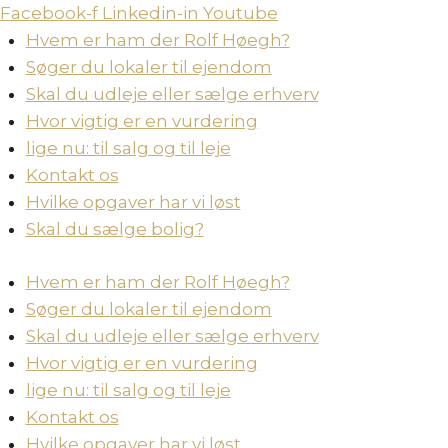
Skip
Facebook-f
Linkedin-in
Youtube
to
Hvem er ham der Rolf Høegh?
content
Søger du lokaler til ejendom
Skal du udleje eller sælge erhverv
Hvor vigtig er en vurdering
lige nu: til salg og til leje
Kontakt os
Hvilke opgaver har vi løst
Skal du sælge bolig?
Hvem er ham der Rolf Høegh?
Søger du lokaler til ejendom
Skal du udleje eller sælge erhverv
Hvor vigtig er en vurdering
lige nu: til salg og til leje
Kontakt os
Hvilke opgaver har vi løst