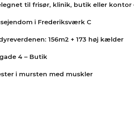
et til frisør, klinik, butik eller kontor
ejendom i Frederiksværk C
r dyreverdenen: 156m2 + 173 høj kælder
sgade 4 – Butik
vester i mursten med muskler