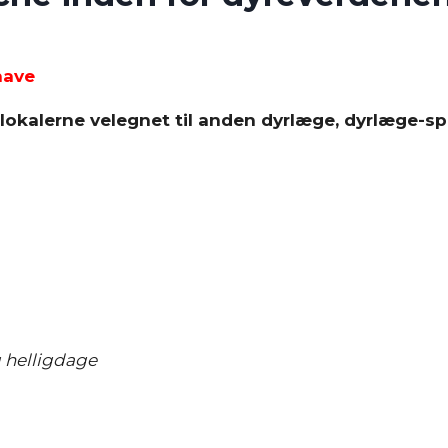
have
lokalerne velegnet til anden dyrlæge, dyrlæge-spec
g helligdage