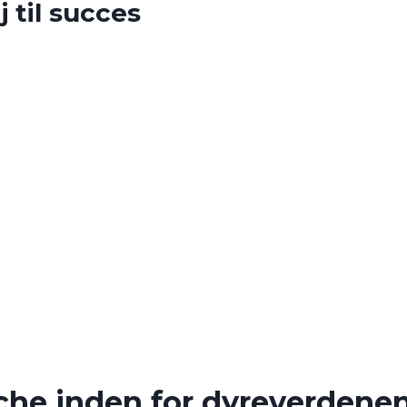
j til succes
anche inden for dyreverdene