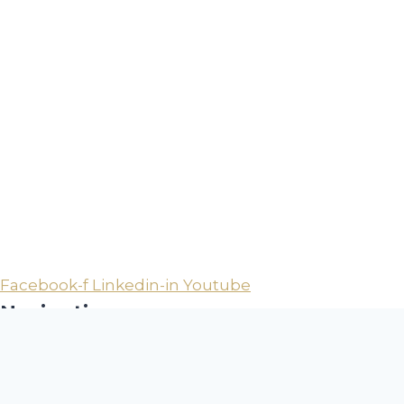
Facebook-f
Linkedin-in
Youtube
Navigation
Hvem er ham der Rolf Høegh?
Søger du lokaler eller ejendom?
Skal du udleje eller sælge erhverv?