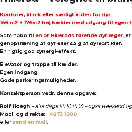
Kontorer, klinik eller særligt inden for dyr
156 m2 + 176m2 høj kælder med udgang til egen 
Som nabo ti
l
en af Hillerøds førende dyrlæger,
er 
genoptræning af dyr eller salg af dyreartikler.
En rigtig god synergi-effekt.
Elevator og trappe til kælder.
Egen indgang
Gode parkeringsmuligheder.
Kontaktperson vedr. denne opgave:
Rolf Høegh
– a
lle dage kl. 10 til 18 – også weekend o
Mobil og direkte:
4073 1800
eller
send en mail
.