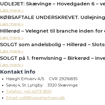
UDLEJET: Skævinge – Hovedgaden 6 – velegn
Læs mere »
KØBSAFTALE UNDERSKREVET. Udlejnings
Læs mere »
Hillerød – Velegnet til branche inden fo
Læs mere »
SOLGT som andelsbolig – Hillerød – Slot
Læs mere »
SOLGT på 1. fremvisning – Birkerød – in
Læs mere »
Kontakt info
Høegh Erhverv A/S CVR: 29216835
Søvej 4, St. Lyngby 3320 Skævinge
Telefon: +45 4073 1800
Email: rolf@hoegherhverv.dk