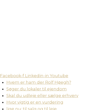
Skip
to
content
Facebook-f
Linkedin-in
Youtube
Hvem er ham der Rolf Høegh?
Søger du lokaler til ejendom
Skal du udleje eller sælge erhverv
Hvor vigtig er en vurdering
lige nu: til salg og til leje