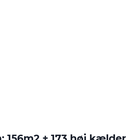
n: 156m2 + 173 høj kælder