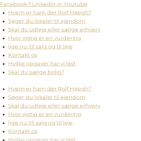
Skip
Facebook-f
Linkedin-in
Youtube
to
Hvem er ham der Rolf Høegh?
content
Søger du lokaler til ejendom
Skal du udleje eller sælge erhverv
Hvor vigtig er en vurdering
lige nu: til salg og til leje
Kontakt os
Hvilke opgaver har vi løst
Skal du sælge bolig?
Hvem er ham der Rolf Høegh?
Søger du lokaler til ejendom
Skal du udleje eller sælge erhverv
Hvor vigtig er en vurdering
lige nu: til salg og til leje
Kontakt os
Hvilke opgaver har vi løst