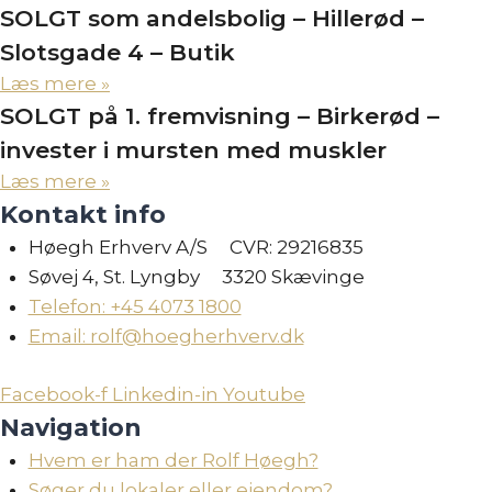
SOLGT som andelsbolig – Hillerød –
Slotsgade 4 – Butik
Læs mere »
SOLGT på 1. fremvisning – Birkerød –
invester i mursten med muskler
Læs mere »
Kontakt info
Høegh Erhverv A/S CVR: 29216835
Søvej 4, St. Lyngby 3320 Skævinge
Telefon: +45 4073 1800
Email: rolf@hoegherhverv.dk
Facebook-f
Linkedin-in
Youtube
Navigation
Hvem er ham der Rolf Høegh?
Søger du lokaler eller ejendom?