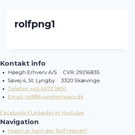
Skip
to
content
rolfpng1
Kontakt info
Høegh Erhverv A/S CVR: 29216835
Søvej 4, St. Lyngby 3320 Skævinge
Telefon: +45 4073 1800
Email: rolf@hoegherhverv.dk
Facebook-f
Linkedin-in
Youtube
Navigation
Hvem er ham der Rolf Høegh?