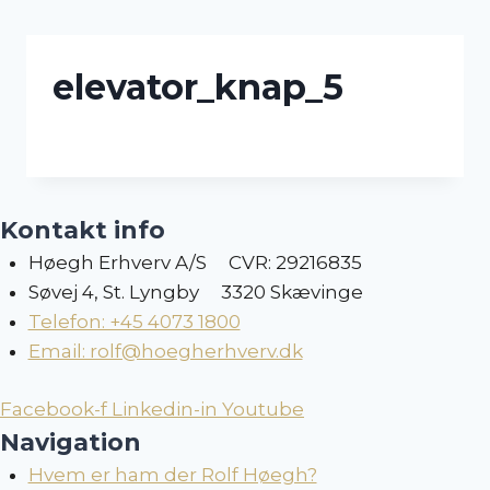
Skip
to
content
elevator_knap_5
Kontakt info
Høegh Erhverv A/S CVR: 29216835
Søvej 4, St. Lyngby 3320 Skævinge
Telefon: +45 4073 1800
Email: rolf@hoegherhverv.dk
Facebook-f
Linkedin-in
Youtube
Navigation
Hvem er ham der Rolf Høegh?