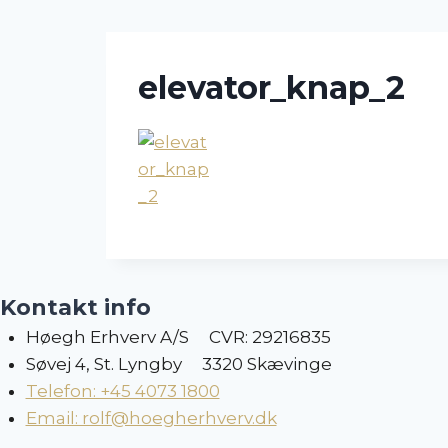
Skip
to
content
elevator_knap_2
Kontakt info
Høegh Erhverv A/S CVR: 29216835
Søvej 4, St. Lyngby 3320 Skævinge
Telefon: +45 4073 1800
Email: rolf@hoegherhverv.dk