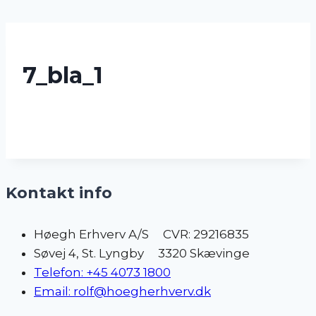
Skip
to
7_bla_1
content
Kontakt info
Høegh Erhverv A/S CVR: 29216835
Søvej 4, St. Lyngby 3320 Skævinge
Telefon: +45 4073 1800
Email: rolf@hoegherhverv.dk