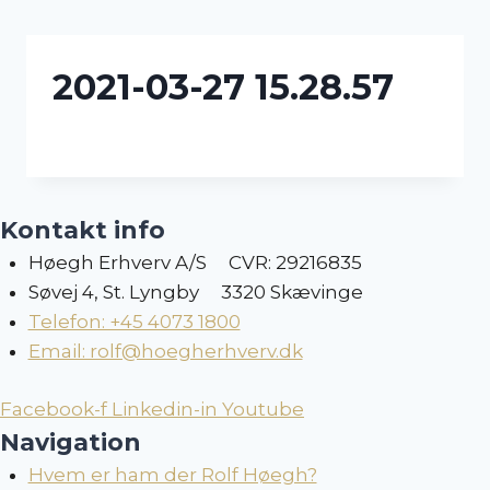
Skip
to
content
2021-03-27 15.28.57
Kontakt info
Høegh Erhverv A/S CVR: 29216835
Søvej 4, St. Lyngby 3320 Skævinge
Telefon: +45 4073 1800
Email: rolf@hoegherhverv.dk
Facebook-f
Linkedin-in
Youtube
Navigation
Hvem er ham der Rolf Høegh?