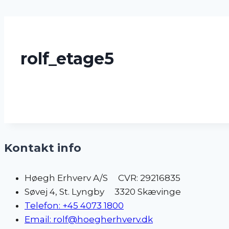
Skip
to
content
rolf_etage5
Kontakt info
Høegh Erhverv A/S CVR: 29216835
Søvej 4, St. Lyngby 3320 Skævinge
Telefon: +45 4073 1800
Email: rolf@hoegherhverv.dk