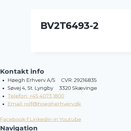
Skip
to
content
BV2T6493-2
Kontakt info
Høegh Erhverv A/S CVR: 29216835
Søvej 4, St. Lyngby 3320 Skævinge
Telefon: +45 4073 1800
Email: rolf@hoegherhverv.dk
Facebook-f
Linkedin-in
Youtube
Navigation