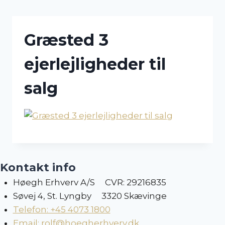
Skip
to
content
Græsted 3
ejerlejligheder til
salg
Kontakt info
Høegh Erhverv A/S CVR: 29216835
Søvej 4, St. Lyngby 3320 Skævinge
Telefon: +45 4073 1800
Email: rolf@hoegherhverv.dk