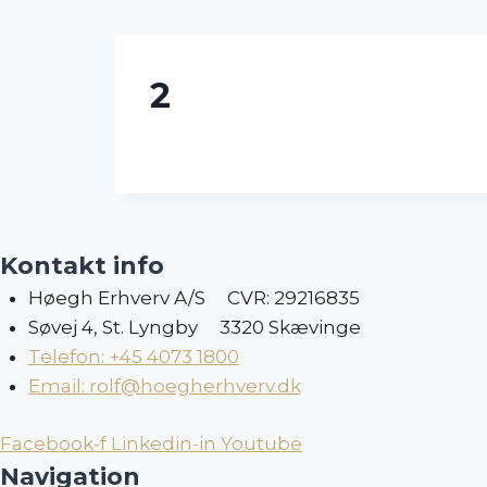
Skip
to
content
2
Kontakt info
Høegh Erhverv A/S CVR: 29216835
Søvej 4, St. Lyngby 3320 Skævinge
Telefon: +45 4073 1800
Email: rolf@hoegherhverv.dk
Facebook-f
Linkedin-in
Youtube
Navigation