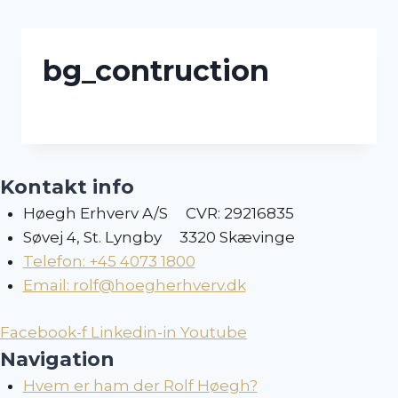
Skip
to
content
bg_contruction
Kontakt info
Høegh Erhverv A/S CVR: 29216835
Søvej 4, St. Lyngby 3320 Skævinge
Telefon: +45 4073 1800
Email: rolf@hoegherhverv.dk
Facebook-f
Linkedin-in
Youtube
Navigation
Hvem er ham der Rolf Høegh?